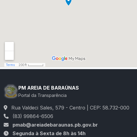
PM AREIA DE BARAÚNAS
Portal da Transparência
Rua Valdeci Sales, 579 - Centro | CEP: 58.732-000
(83) 99864-6506
pmab@areiadebaraunas.pb.gov.br
Segunda à Sexta de 8h às 14h