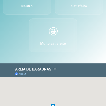
Neutro
Satisfeito
🤩
Muito satisfeito