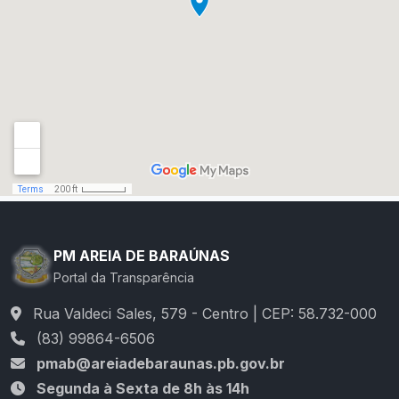
PM AREIA DE BARAÚNAS
Portal da Transparência
Rua Valdeci Sales, 579 - Centro | CEP: 58.732-000
(83) 99864-6506
pmab@areiadebaraunas.pb.gov.br
Segunda à Sexta de 8h às 14h