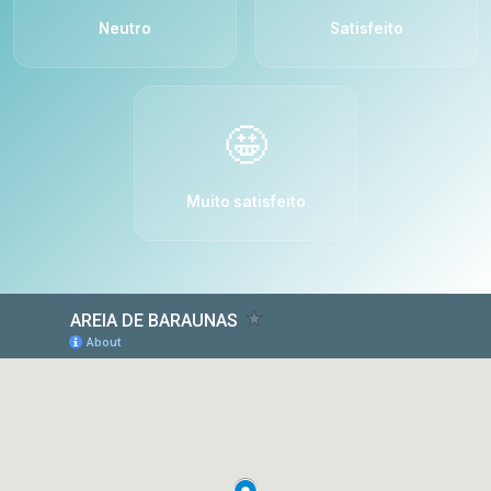
Neutro
Satisfeito
🤩
Muito satisfeito