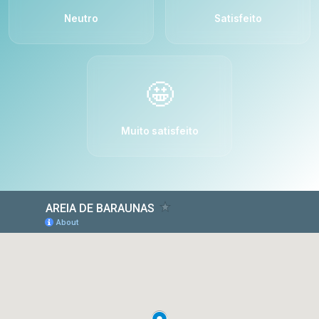
Neutro
Satisfeito
🤩
Muito satisfeito