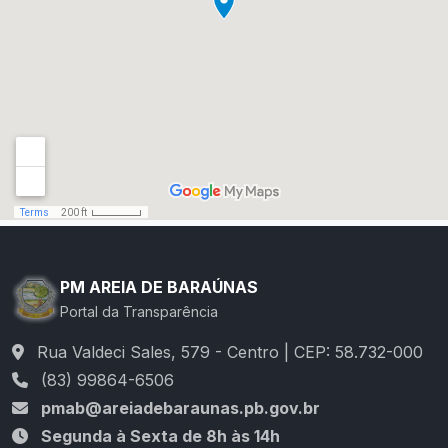
PM AREIA DE BARAÚNAS
Portal da Transparência
Rua Valdeci Sales, 579 - Centro | CEP: 58.732-000
(83) 99864-6506
pmab@areiadebaraunas.pb.gov.br
Segunda à Sexta de 8h às 14h