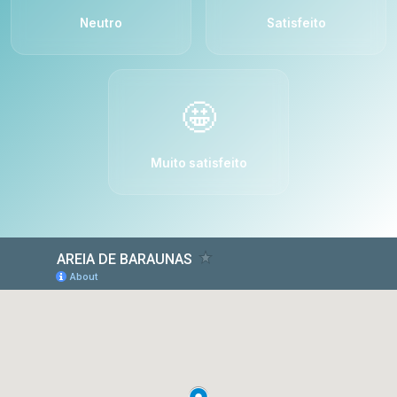
Neutro
Satisfeito
🤩
Muito satisfeito