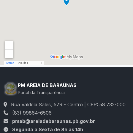
PM AREIA DE BARAÚNAS
Portal da Transparência
Rua Valdeci Sales, 579 - Centro | CEP: 58.732-000
(83) 99864-6506
pmab@areiadebaraunas.pb.gov.br
Segunda à Sexta de 8h às 14h