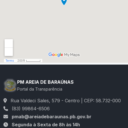
PM AREIA DE BARAÚNAS
Portal da Transparência
Rua Valdeci Sales, 579 - Centro | CEP: 58.732-000
(83) 99864-6506
pmab@areiadebaraunas.pb.gov.br
Segunda à Sexta de 8h às 14h