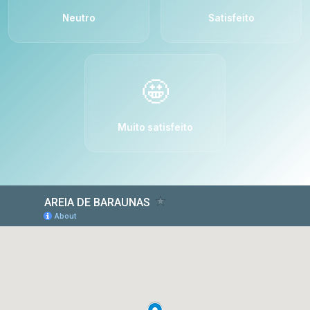
Neutro
Satisfeito
🤩
Muito satisfeito