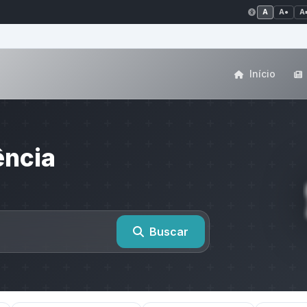
A
A●
A
Início
ência
Buscar